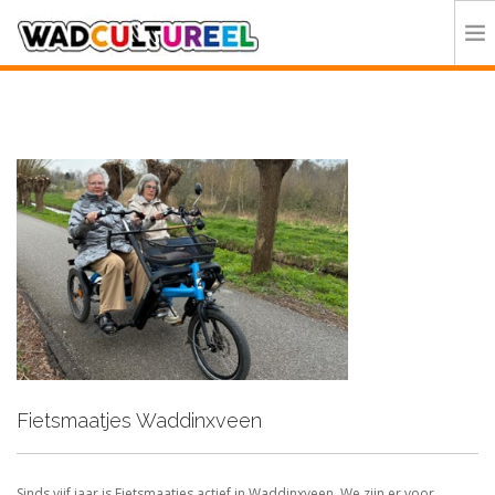
HOME
PROGRAMMA
DEELNEMERS
DOE MEE
CONTACT
ORGANISATIE
Fietsmaatjes Waddinxveen
Sinds vijf jaar is Fietsmaatjes actief in Waddinxveen. We zijn er voor