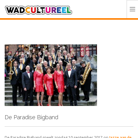
HOME
PROGRAMMA
DEELNEMERS
DOE MEE
CONTACT
ORGANISATIE
De Paradise Bigband
De Paradise Bigband speelt zondag 10 september 2017 op
Jazze aan de