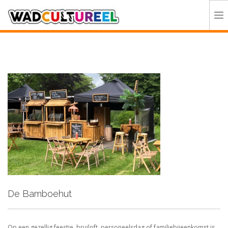
HOME
PROGRAMMA
DEELNEMERS
DOE MEE
CONTACT
ORGANISATIE
De Bamboehut
Op een gezellig feestje, bruiloft, personeelsdag of familiebijeenkomst is