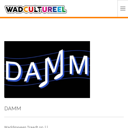
HOME
PROGRAMMA
DEELNEMERS
DOE MEE
CONTACT
ORGANISATIE
DAMM
Waddinxveen Treedt op ||