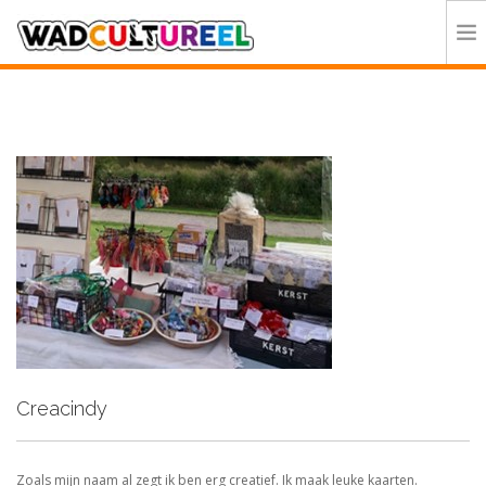
HOME
PROGRAMMA
DEELNEMERS
DOE MEE
CONTACT
ORGANISATIE
Creacindy
Zoals mijn naam al zegt ik ben erg creatief. Ik maak leuke kaarten.