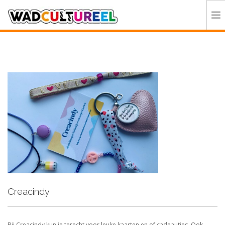
HOME
PROGRAMMA
DEELNEMERS
DOE MEE
CONTACT
ORGANISATIE
Creacindy
Bij Creacindy kun je terecht voor leuke kaarten en of cadeautjes. Ook