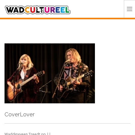
HOME
PROGRAMMA
DEELNEMERS
DOE MEE
CONTACT
ORGANISATIE
CoverLover
Waddinxveen Treedt op ||