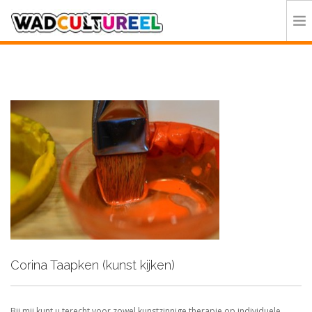
HOME
PROGRAMMA
DEELNEMERS
DOE MEE
CONTACT
ORGANISATIE
Corina Taapken (kunst kijken)
Bij mij kunt u terecht voor zowel kunstzinnige therapie op individuele