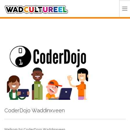
HOME
PROGRAMMA
DEELNEMERS
DOE MEE
CONTACT
ORGANISATIE
CoderDojo Waddinxveen
Welkom bij CoderDojo Waddinxveen.