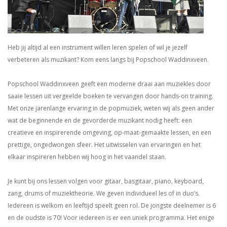
Heb jij altijd al een instrument willen leren spelen of wil je jezelf
verbeteren als muzikant? Kom eens langs bij Popschool Waddinxveen.
Popschool Waddinxveen geeft een moderne draai aan muziekles door
saaie lessen uit vergeelde boeken te vervangen door hands-on training.
Met onze jarenlange ervaring in de popmuziek, weten wij als geen ander
wat de beginnende en de gevorderde muzikant nodig heeft: een
creatieve en inspirerende omgeving, op-maat-gemaakte lessen, en een
prettige, ongedwongen sfeer. Het uitwisselen van ervaringen en het
elkaar inspireren hebben wij hoog in het vaandel staan.
Je kunt bij ons lessen volgen voor gitaar, basgitaar, piano, keyboard,
zang, drums of muziektheorie. We geven individueel les of in duo’s.
Iedereen is welkom en leeftijd speelt geen rol. De jongste deelnemer is 6
en de oudste is 70! Voor iedereen is er een uniek programma. Het enige