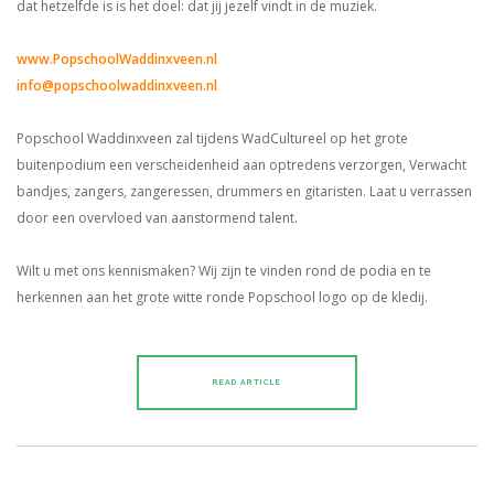
dat hetzelfde is is het doel: dat jij jezelf vindt in de muziek.
www.PopschoolWaddinxveen.nl
info@popschoolwaddinxveen.nl
Popschool Waddinxveen zal tijdens WadCultureel op het grote
buitenpodium een verscheidenheid aan optredens verzorgen, Verwacht
bandjes, zangers, zangeressen, drummers en gitaristen. Laat u verrassen
door een overvloed van aanstormend talent.
Wilt u met ons kennismaken? Wij zijn te vinden rond de podia en te
herkennen aan het grote witte ronde Popschool logo op de kledij.
READ ARTICLE