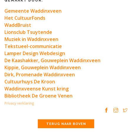
GEMAAKT DOOR:
Gemeente Waddinxveen
Het CultuurFonds
WaddBruist
Lionsclub Tsuytende
Muziek in Waddinxveen
Tekstueel-communicatie
Lamper Design Webdesign
De Kaashakker, Gouweplein Waddinxveen
Kippie, Gouweplein Waddinxveen
Dirk, Promenade Waddinxveen
Cultuurhuys De Kroon
Waddinxveense Kunst kring
Bibliotheek De Groene Venen
Privacy verklaring
TERUG NAAR BOVEN