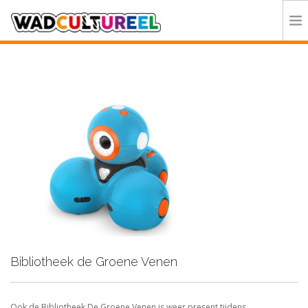
HOME
PROGRAMMA
DEELNEMERS
DOE MEE
CONTACT
ORGANISATIE
Bibliotheek de Groene Venen
Ook de Bibliotheek De Groene Venen is weer present tijdens