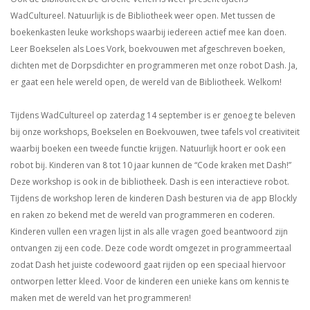
WadCultureel. Natuurlijk is de Bibliotheek weer open. Met tussen de
boekenkasten leuke workshops waarbij iedereen actief mee kan doen.
Leer Boekselen als Loes Vork, boekvouwen met afgeschreven boeken,
dichten met de Dorpsdichter en programmeren met onze robot Dash. Ja,
er gaat een hele wereld open, de wereld van de Bibliotheek. Welkom!
Tijdens WadCultureel op zaterdag 14 september is er genoeg te beleven
bij onze workshops, Boekselen en Boekvouwen, twee tafels vol creativiteit
waarbij boeken een tweede functie krijgen. Natuurlijk hoort er ook een
robot bij. Kinderen van 8 tot 10 jaar kunnen de “Code kraken met Dash!”
Deze workshop is ook in de bibliotheek. Dash is een interactieve robot.
Tijdens de workshop leren de kinderen Dash besturen via de app Blockly
en raken zo bekend met de wereld van programmeren en coderen.
Kinderen vullen een vragen lijst in als alle vragen goed beantwoord zijn
ontvangen zij een code. Deze code wordt omgezet in programmeertaal
zodat Dash het juiste codewoord gaat rijden op een speciaal hiervoor
ontworpen letter kleed. Voor de kinderen een unieke kans om kennis te
maken met de wereld van het programmeren!