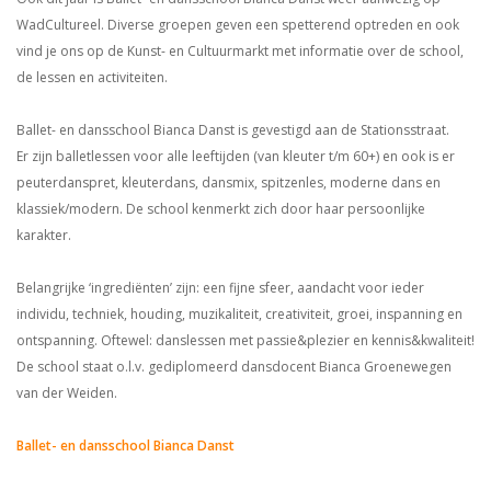
WadCultureel. Diverse groepen geven een spetterend optreden en ook
vind je ons op de Kunst- en Cultuurmarkt met informatie over de school,
de lessen en activiteiten.
Ballet- en dansschool Bianca Danst is gevestigd aan de Stationsstraat.
Er zijn balletlessen voor alle leeftijden (van kleuter t/m 60+) en ook is er
peuterdanspret, kleuterdans, dansmix, spitzenles, moderne dans en
klassiek/modern. De school kenmerkt zich door haar persoonlijke
karakter.
Belangrijke ‘ingrediënten’ zijn: een fijne sfeer, aandacht voor ieder
individu, techniek, houding, muzikaliteit, creativiteit, groei, inspanning en
ontspanning. Oftewel: danslessen met passie&plezier en kennis&kwaliteit!
De school staat o.l.v. gediplomeerd dansdocent Bianca Groenewegen
van der Weiden.
Ballet- en dansschool Bianca Danst