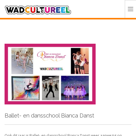
HOME
PROGRAMMA
DEELNEMERS
DOE MEE
CONTACT
ORGANISATIE
Ballet- en dansschool Bianca Danst
Ook dit jaar is Ballet- en dansschool Bianca Danst weer aanwezig op