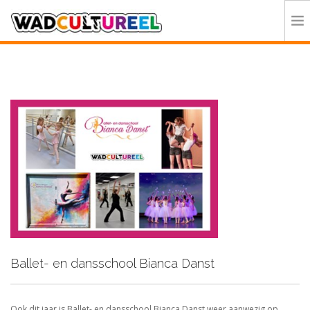
HOME
PROGRAMMA
DEELNEMERS
DOE MEE
CONTACT
ORGANISATIE
Ballet- en dansschool Bianca Danst
Ook dit jaar is Ballet- en dansschool Bianca Danst weer aanwezig op