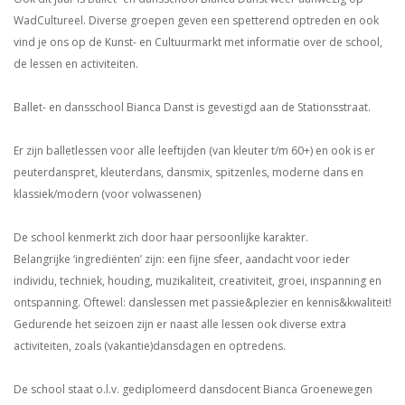
WadCultureel. Diverse groepen geven een spetterend optreden en ook
vind je ons op de Kunst- en Cultuurmarkt met informatie over de school,
de lessen en activiteiten.
Ballet- en dansschool Bianca Danst is gevestigd aan de Stationsstraat.
Er zijn balletlessen voor alle leeftijden (van kleuter t/m 60+) en ook is er
peuterdanspret, kleuterdans, dansmix, spitzenles, moderne dans en
klassiek/modern (voor volwassenen)
De school kenmerkt zich door haar persoonlijke karakter.
Belangrijke ‘ingrediënten’ zijn: een fijne sfeer, aandacht voor ieder
individu, techniek, houding, muzikaliteit, creativiteit, groei, inspanning en
ontspanning. Oftewel: danslessen met passie&plezier en kennis&kwaliteit!
Gedurende het seizoen zijn er naast alle lessen ook diverse extra
activiteiten, zoals (vakantie)dansdagen en optredens.
De school staat o.l.v. gediplomeerd dansdocent Bianca Groenewegen