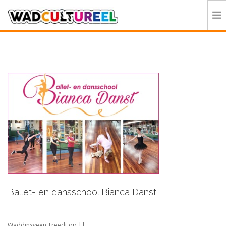
HOME
PROGRAMMA
DEELNEMERS
DOE MEE
CONTACT
ORGANISATIE
Ballet- en dansschool Bianca Danst
Waddinxveen Treedt op ||