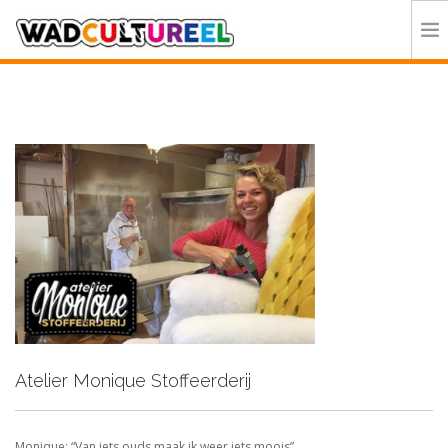
HOME
PROGRAMMA
DEELNEMERS
DOE MEE
CONTACT
ORGANISATIE
Atelier Monique Stoffeerderij
Monique:
“Van iets ouds maak ik weer iets moois”