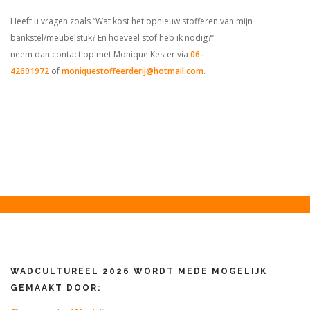
Heeft u vragen zoals “W
at kost het opnieuw stofferen van mijn
bankstel/meubelstuk? En hoeveel stof heb ik nodig?
”
neem dan contact op met Monique Kester via
06-
42691972
of
moniquestoffeerderij@hotmail.com
.
WADCULTUREEL 2026 WORDT MEDE MOGELIJK
GEMAAKT DOOR: