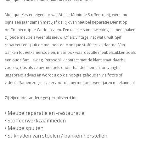
Monique Kester, eigenaar van Atelier Monique Stoffeerderij,
werkt nu
bijna een jaar samen met
Sjef de Rijk van
Meubel Rep
aratie Dienst op
de
Coenecoop
te
Waddinxveen.
Een unieke samenwerking, samen maken
zij oude meubels weer als nieuw.
Of als vintage, net wat u wilt.
Sjef
repareert en spuit de meubels en Monique stoffeert ze daarna. Van
banken tot eetkamerstoelen, maar ook waardevolle
meubelstukken
zoals
een oude familiewieg. Persoonlijk contact met de klant staat daarbij
voorop,
dus als ze uw meubels onder handen nemen, ontvangt u
uitgebreid advies en wordt u op de hoogte gehouden via foto’s of
video’s.
Samen zorgen ze ervoor dat uw meubels weer jaren meekunnen!
Z
ij zijn onder andere gespecialiseerd in:
•
Meubelreparatie en -restauratie
•
Stoffeerwerkzaamheden
•
Meubelspuiten
•
Stiknaden van stoelen / banken herstellen