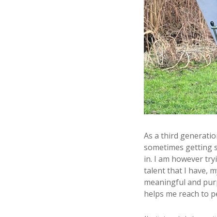
As a third generatio
sometimes getting so
in. I am however try
talent that I have, 
meaningful and purpo
helps me reach to pe