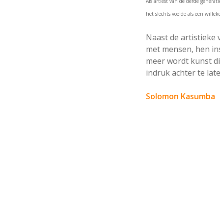
Als artiest van de derde genera
het slechts voelde als een wille
Naast de artistieke 
met mensen, hen ins
meer wordt kunst di
indruk achter te lat
Solomon Kasumba