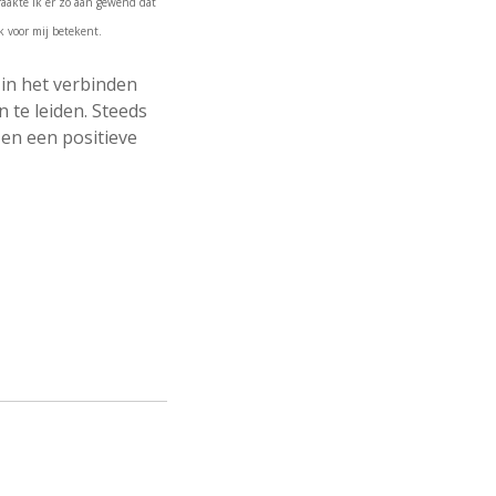
raakte ik er zo aan gewend dat
k voor mij betekent.
 in het verbinden
 te leiden. Steeds
 en een positieve