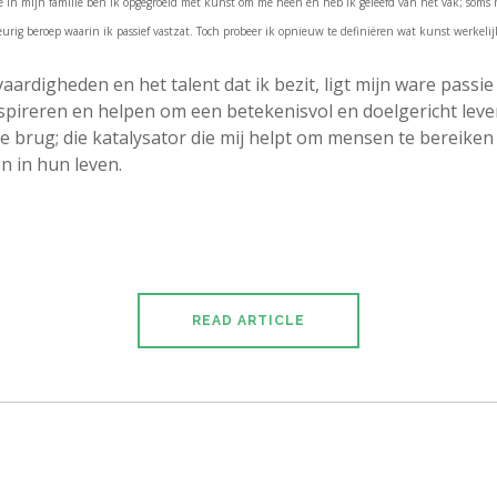
tie in mijn familie ben ik opgegroeid met kunst om me heen en heb ik geleefd van het vak; soms 
keurig beroep waarin ik passief vastzat. Toch probeer ik opnieuw te definiëren wat kunst werkelij
vaardigheden en het talent dat ik bezit, ligt mijn ware passie
pireren en helpen om een betekenisvol en doelgericht leven
e brug; die katalysator die mij helpt om mensen te bereiken
en in hun leven.
READ ARTICLE